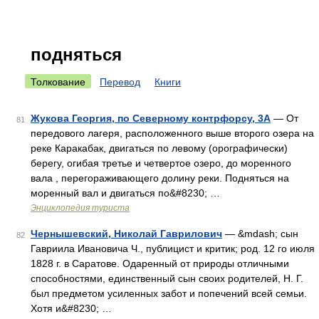
подняться
Толкование
Перевод
Книги
Жукова Георгия, по Северному контрфорсу, 3А
— От
81
передового лагеря, расположенного выше второго озера на
реке Каракабак, двигаться по левому (орографически)
берегу, огибая третье и четвертое озеро, до моренного
вала , перегораживающего долину реки. Подняться на
моренный вал и двигаться по&#8230; …
Энциклопедия туриста
Чернышевский, Николай Гаврилович
— &mdash; сын
82
Гавриила Ивановича Ч., публицист и критик; род. 12 го июля
1828 г. в Саратове. Одаренный от природы отличными
способностями, единственный сын своих родителей, Н. Г.
был предметом усиленных забот и попечений всей семьи.
Хотя и&#8230; …