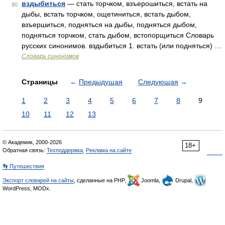
вздыбиться
— стать торчком, взъерошиться, встать на
90
дыбы, встать торчком, ощетиниться, встать дыбом,
взъершиться, подняться на дыбы, подняться дыбом,
подняться торчком, стать дыбом, встопорщиться Словарь
русских синонимов. вздыбиться 1. встать (или подняться) …
Словарь синонимов
Страницы
←
Предыдущая
Следующая
→
1
2
3
4
5
6
7
8
9
10
11
12
13
© Академик, 2000-2026
18+
Обратная связь:
Техподдержка
,
Реклама на сайте
👣 Путешествия
Экспорт словарей на сайты
, сделанные на PHP,
Joomla,
Drupal,
WordPress, MODx.