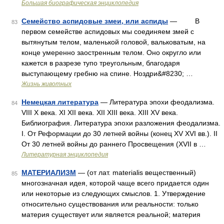
Большая биографическая энциклопедия
Семейство аспидовые змеи, или аспиды
— В
83
первом семействе аспидовых мы соединяем змей с
вытянутым телом, маленькой головой, вальковатым, на
конце умеренно заостренным телом. Оно округло или
кажется в разрезе тупо треугольным, благодаря
выступающему гребню на спине. Ноздри&#8230; …
Жизнь животных
Немецкая литература
— Литература эпохи феодализма.
84
VIII X века. XI XII века. XII XIII века. XIII XV века.
Библиография. Литература эпохи разложения феодализма.
I. От Реформации до 30 летней войны (конец XV XVI вв.). II
От 30 летней войны до раннего Просвещения (XVII в …
Литературная энциклопедия
МАТЕРИАЛИЗМ
— (от лат. materialis вещественный)
85
многозначная идея, которой чаще всего придается один
или некоторые из следующих смыслов. 1. Утверждение
относительно существования или реальности: только
материя существует или является реальной; материя