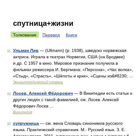
спутница+жизни
Толкование
Перевод
Книги
Ульман Лив
— (Ullmann) (р. 1938), шведско норвежская
31
актриса. Играла в театрах Норвегии, США (на Бродвее)
и др. С 1957 в кино. Мировое признание получила в
фильмах режиссера И. Бергмана: «Персона», «Час волка»,
«Стыд», «Страсть», «Шёпоты и крик», «Сцены из&#8230; …
Энциклопедический словарь
Лосев, Алексей Фёдорович
— В Википедии есть статьи о
32
других людях с такой фамилией, см. Лосев. Алексей
Фёдорович Лосев …
Википедия
супружница
— см. жена Словарь синонимов русского
33
языка. Практический справочник. М.: Русский язык. З. Е.