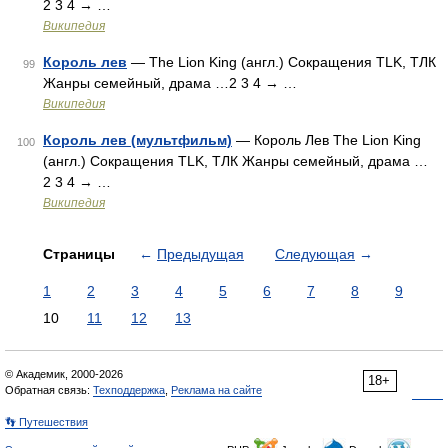
2 3 4 → …
Википедия
Король лев
— The Lion King (англ.) Сокращения TLK, ТЛК
99
Жанры семейный, драма …2 3 4 → …
Википедия
Король лев (мультфильм)
— Король Лев The Lion King
100
(англ.) Сокращения TLK, ТЛК Жанры семейный, драма …
2 3 4 → …
Википедия
Страницы
←
Предыдущая
Следующая
→
1
2
3
4
5
6
7
8
9
10
11
12
13
© Академик, 2000-2026
18+
Обратная связь:
Техподдержка
,
Реклама на сайте
👣 Путешествия