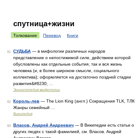
спутница+жизни
Толкование
Перевод
Книги
СУДЬБА
— в мифологии различных народов
91
представление о непостижимой силе, действием которой
обусловлены как отдельные события, так и вся жизнь
человека (и, в более широком смысле, социального
коллектива); оформляется на достаточно поздней стадии
развития&#8230; …
Энциклопедия мифологии
Король-лев
— The Lion King (англ.) Сокращения TLK, ТЛК
92
Жанры семейный …
Википедия
Власов, Андрей Андреевич
— В Википедии есть статьи о
93
других людях с такой фамилией, см. Власов. Андрей