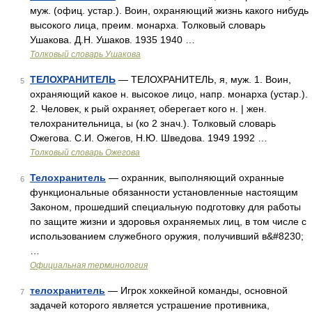
муж. (офиц. устар.). Воин, охраняющий жизнь какого нибудь
высокого лица, преим. монарха. Толковый словарь
Ушакова. Д.Н. Ушаков. 1935 1940 …
Толковый словарь Ушакова
ТЕЛОХРАНИТЕЛЬ
— ТЕЛОХРАНИТЕЛЬ, я, муж. 1. Воин,
5
охраняющий какое н. высокое лицо, напр. монарха (устар.).
2. Человек, к рый охраняет, оберегает кого н. | жен.
телохранительница, ы (ко 2 знач.). Толковый словарь
Ожегова. С.И. Ожегов, Н.Ю. Шведова. 1949 1992 …
Толковый словарь Ожегова
Телохранитель
— охранник, выполняющий охранные
6
функциональные обязанности установленные настоящим
Законом, прошедший специальную подготовку для работы
по защите жизни и здоровья охраняемых лиц, в том числе с
использованием служебного оружия, получивший в&#8230;
…
Официальная терминология
телохранитель
— Игрок хоккейной команды, основной
7
задачей которого является устрашение противника,