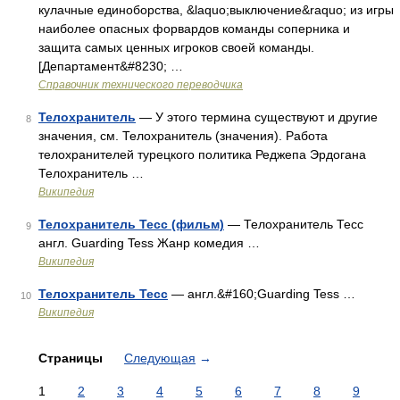
кулачные единоборства, &laquo;выключение&raquo; из игры
наиболее опасных форвардов команды соперника и
защита самых ценных игроков своей команды.
[Департамент&#8230; …
Справочник технического переводчика
Телохранитель
— У этого термина существуют и другие
8
значения, см. Телохранитель (значения). Работа
телохранителей турецкого политика Реджепа Эрдогана
Телохранитель …
Википедия
Телохранитель Тесс (фильм)
— Телохранитель Тесс
9
англ. Guarding Tess Жанр комедия …
Википедия
Телохранитель Тесс
— англ.&#160;Guarding Tess …
10
Википедия
Страницы
Следующая
→
1
2
3
4
5
6
7
8
9