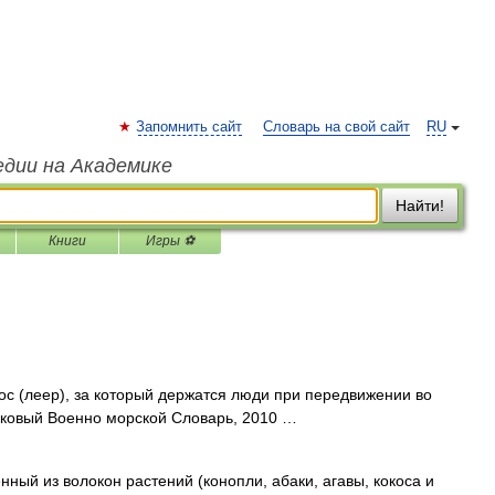
Запомнить сайт
Словарь на свой сайт
RU
едии на Академике
Найти!
Книги
Игры ⚽
ос (леер), за который держатся люди при передвижении во
ковый Военно морской Словарь, 2010 …
нный из волокон растений (конопли, абаки, агавы, кокоса и