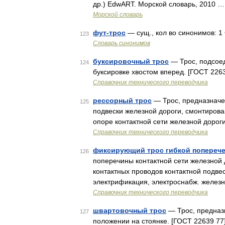
др.) EdwART. Морской словарь, 2010 …
Морской словарь
фут-трос
— сущ., кол во синонимов: 1 
123
Словарь синонимов
буксировочный трос
— Трос, подсоед
124
буксировке хвостом вперед. [ГОСТ 226
Справочник технического переводчика
рессорный трос
— Трос, предназначе
125
подвески железной дороги, смонтирова
опоре контактной сети железной дорог
Справочник технического переводчика
фиксирующий трос гибкой поперечен
126
поперечины контактной сети железной
контактных проводов контактной подве
электрификация, электроснабж. желез
Справочник технического переводчика
швартовочный трос
— Трос, предназ
127
положении на стоянке. [ГОСТ 22639 7