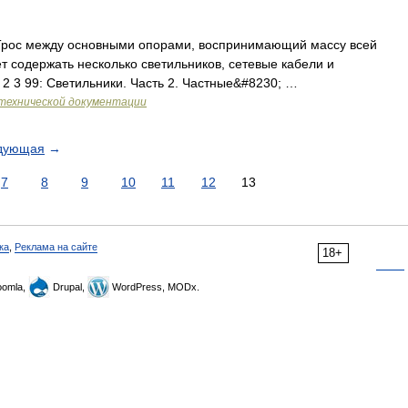
 Трос между основными опорами, воспринимающий массу всей
т содержать несколько светильников, сетевые кабели и
 2 3 99: Светильники. Часть 2. Частные&#8230; …
технической документации
дующая
→
7
8
9
10
11
12
13
ка
,
Реклама на сайте
18+
omla,
Drupal,
WordPress, MODx.