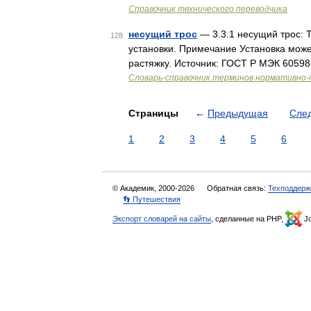
Справочник технического переводчика
несущий трос
— 3.3.1 несущий трос:
128
установки. Примечание Установка може
растяжку. Источник: ГОСТ Р МЭК 60598
Словарь-справочник терминов нормативно-
Страницы
←
Предыдущая
Сле
1
2
3
4
5
6
© Академик, 2000-2026
Обратная связь:
Техподдерж
👣 Путешествия
Экспорт словарей на сайты
, сделанные на PHP,
Jo