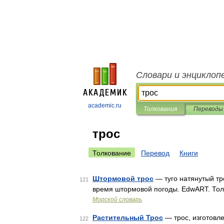
Словари и энциклоп
academic.ru
Толкования
Переводы
трос
Толкование
Перевод
Книги
Штормовой трос
— туго натянутый тр
121
время штормовой погоды. EdwART. Тол
Морской словарь
Растительный Трос
— трос, изготовле
122