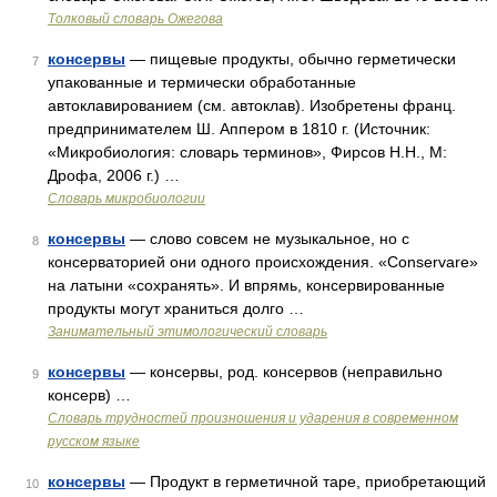
Толковый словарь Ожегова
консервы
— пищевые продукты, обычно герметически
7
упакованные и термически обработанные
автоклавированием (см. автоклав). Изобретены франц.
предпринимателем Ш. Аппером в 1810 г. (Источник:
«Микробиология: словарь терминов», Фирсов Н.Н., М:
Дрофа, 2006 г.) …
Словарь микробиологии
консервы
— слово совсем не музыкальное, но с
8
консерваторией они одного происхождения. «Conservare»
на латыни «сохранять». И впрямь, консервированные
продукты могут храниться долго …
Занимательный этимологический словарь
консервы
— консервы, род. консервов (неправильно
9
консерв) …
Словарь трудностей произношения и ударения в современном
русском языке
консервы
— Продукт в герметичной таре, приобретающий
10