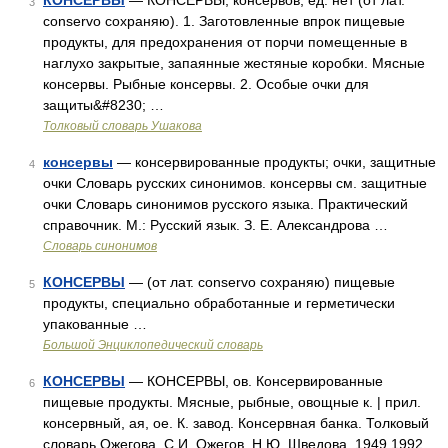
КОНСЕРВЫ
— КОНСЕРВЫ, консервов, ед. нет (от лат.
3
conservo сохраняю). 1. Заготовленные впрок пищевые
продукты, для предохранения от порчи помещенные в
наглухо закрытые, запаянные жестяные коробки. Мясные
консервы. Рыбные консервы. 2. Особые очки для
защиты&#8230; …
Толковый словарь Ушакова
консервы
— консервированные продукты; очки, защитные
4
очки Словарь русских синонимов. консервы см. защитные
очки Словарь синонимов русского языка. Практический
справочник. М.: Русский язык. З. Е. Александрова …
Словарь синонимов
КОНСЕРВЫ
— (от лат. conservo сохраняю) пищевые
5
продукты, специально обработанные и герметически
упакованные …
Большой Энциклопедический словарь
КОНСЕРВЫ
— КОНСЕРВЫ, ов. Консервированные
6
пищевые продукты. Мясные, рыбные, овощные к. | прил.
консервный, ая, ое. К. завод. Консервная банка. Толковый
словарь Ожегова. С.И. Ожегов, Н.Ю. Шведова. 1949 1992 …