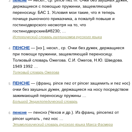
пенсне
— нескл., ср. pince nez m. Очки без заушных дужек,
3
держащиеся с помощью пружинки, защемляющей
переносицу. БАС 1. Условия мои такие, что я теперь
почище рыночного приказчика, а пожалуй повыше и
гостинодворского несмотря на то, что
гостинодворские&#8230; …
Исторический словарь галлицизмов русского языка
ПЕНСНЕ
— [нэ ], нескл., ср. Очки без дужек, держащиеся
4
при помощи пружинки, защемляющей переносицу.
Толковый словарь Ожегова. С.И. Ожегов, Н.Ю. Шведова.
1949 1992 …
Толковый словарь Ожегова
ПЕНСНЕ
— (франц. pince nez от pincer защемить и nez нос)
5
очки без заушных дужек, держащиеся на носу посредством
зажимающей переносицу пружины …
Большой Энциклопедический словарь
пенсне
— пенснэ (Чехов и др.). Из франц. рinсеnеz от
6
рinсеr щипать , nеz нос …
Этимологический словарь русского языка Макса Фасмера