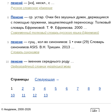
пенсне́
— [нэ], нескл., с …
7
Русское словесное ударение
Пенсне
— ср. устар. Очки без заушных дужек, держащиеся
8
с помощью пружинки, защемляющей переносицу. Толковый
словарь Ефремовой. Т. Ф. Ефремова. 2000 …
Современный толковый словарь русского языка Ефремовой
пенсне
— сущ., кол во синонимов: 1 • очки (29) Словарь
9
синонимов ASIS. В.Н. Тришин. 2013 …
Словарь синонимов
пенсне
— іменник середнього роду …
10
Орфографічний словник української мови
Страницы
Следующая
→
1
2
3
4
5
6
7
8
9
10
11
12
13
© Академик, 2000-2026
18+