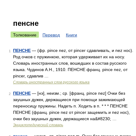
пенсне
Толкование
Перевод
Книги
ПЕНСНЕ
— (фр. pince nez, от pincer сдавливать, и nez нос).
1
Род очков с пружинкою, которая удерживает их на носу.
Словарь иностранных слов, вошедших в состав русского
языка. Чудинов А.Н., 1910. ПЕНСНЕ франц. pince nez, от
pincer, сдавлив …
Словарь иностранных слов русского языка
ПЕНСНЕ
— [нэ], неизм.; ср. [франц. pince nez] Очки без
2
заушных дужек, держащиеся при помощи зажимающей
переносицу пружины. Надеть п. Ходить в п. * * * ПЕНСНЕ
ПЕНСНЕ (франц. pince nez от pincer защемить и nez нос),
очки без заушных дужек, держащиеся на&#8230; …
Энциклопедический словарь